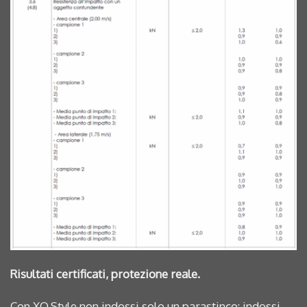
Risultati certificati, protezione reale.
Con XO.Style non indossi solo un parastinco: indossi